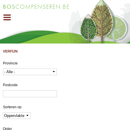
Overslaan
BOS
COMPENSEREN.BE
en naar
de inhoud
gaan
VERFIJN
Provincie
Postcode
Sorteren op
Order