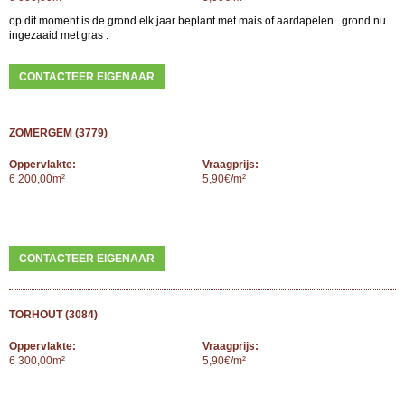
op dit moment is de grond elk jaar beplant met mais of aardapelen . grond nu
ingezaaid met gras .
CONTACTEER EIGENAAR
ZOMERGEM (3779)
Oppervlakte:
Vraagprijs:
6 200,00m²
5,90€/m²
CONTACTEER EIGENAAR
TORHOUT (3084)
Oppervlakte:
Vraagprijs:
6 300,00m²
5,90€/m²