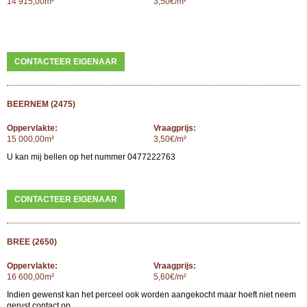
14 915,00m²
3,50€/m²
CONTACTEER EIGENAAR
BEERNEM (2475)
Oppervlakte:
Vraagprijs:
15 000,00m²
3,50€/m²
U kan mij bellen op het nummer 0477222763
CONTACTEER EIGENAAR
BREE (2650)
Oppervlakte:
Vraagprijs:
16 600,00m²
5,60€/m²
Indien gewenst kan het perceel ook worden aangekocht maar hoeft niet neem
gerust contact op