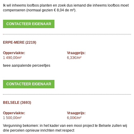
Ik wil inheems loofbos planten en zoek dus iemand die inheems loofbos moet
compenseren (normaal gezien € 8,04 de m²).
CONTACTEER EIGENAAR
ERPE-MERE (2219)
Oppervlakte:
Vraagprijs:
1 490,00m²
6,33€/m²
twee aanpalende perceeltjes
CONTACTEER EIGENAAR
BELSELE (3693)
Oppervlakte:
Vraagprijs:
1 500,00m²
6,00€/m²
Vergunning bekomen: in het kader van een mooi project te Belsele zullen wij
drie percelen opnieuw inrichten met respect