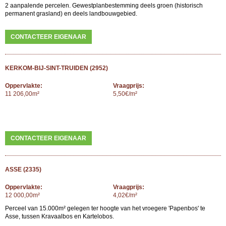
2 aanpalende percelen. Gewestplanbestemming deels groen (historisch
permanent grasland) en deels landbouwgebied.
CONTACTEER EIGENAAR
KERKOM-BIJ-SINT-TRUIDEN (2952)
Oppervlakte:
Vraagprijs:
11 206,00m²
5,50€/m²
CONTACTEER EIGENAAR
ASSE (2335)
Oppervlakte:
Vraagprijs:
12 000,00m²
4,02€/m²
Perceel van 15.000m² gelegen ter hoogte van het vroegere 'Papenbos' te
Asse, tussen Kravaalbos en Kartelobos.