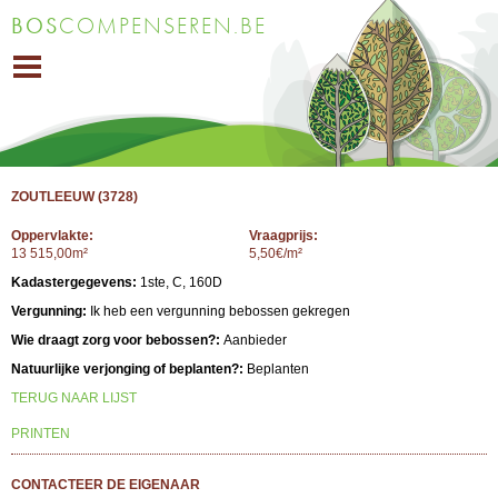
Overslaan
BOS
COMPENSEREN.BE
en naar
de inhoud
gaan
ZOUTLEEUW (3728)
Oppervlakte:
Vraagprijs:
13 515,00m²
5,50€/m²
Kadastergegevens:
1ste, C, 160D
Vergunning:
Ik heb een vergunning bebossen gekregen
Wie draagt zorg voor bebossen?:
Aanbieder
Natuurlijke verjonging of beplanten?:
Beplanten
TERUG NAAR LIJST
PRINTEN
CONTACTEER DE EIGENAAR